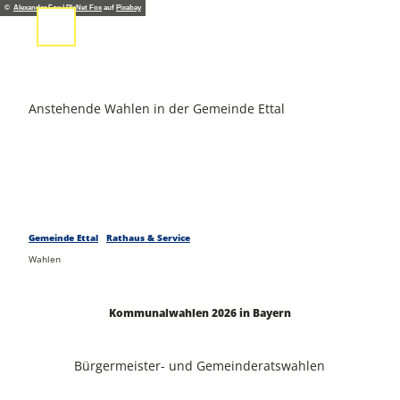
Z
©
Alexander Fox | PlaNet Fox
auf
Pixabay
u
Suche
Menü
m
I
n
h
Anstehende Wahlen in der Gemeinde Ettal
a
l
t
Gemeinde Ettal
Rathaus & Service
Wahlen
Kommunalwahlen 2026 in Bayern
Bürgermeister- und Gemeinderatswahlen