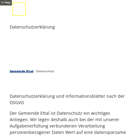
Z
© Heigl
u
Suche
Menü
m
I
Datenschutzerklärung
n
h
a
l
t
Gemeinde Ettal
Datenschutz
Datenschutzerklärung und Informationsblätter nach der
DSGVO
Der Gemeinde Ettal ist Datenschutz ein wichtiges
Anliegen. Wir legen deshalb auch bei der mit unserer
Aufgabenerfüllung verbundenen Verarbeitung
personenbezogener Daten Wert auf eine datensparsame