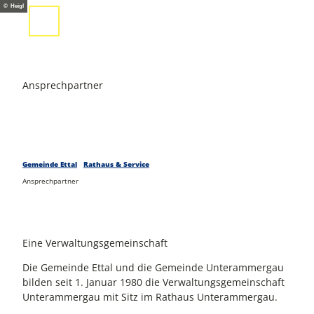
Z
© Heigl
u
Suche
Menü
m
I
n
h
Ansprechpartner
a
l
t
Gemeinde Ettal
Rathaus & Service
Ansprechpartner
Eine Verwaltungsgemeinschaft
Die Gemeinde Ettal und die Gemeinde Unterammergau
bilden seit 1. Januar 1980 die Verwaltungsgemeinschaft
Unterammergau mit Sitz im Rathaus Unterammergau.